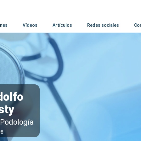
nes
Vídeos
Artículos
Redes sociales
Co
dolfo
sty
, Podología
98