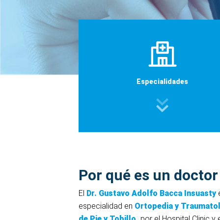
Especialidades
Por qué es un doctor
El
Dr. Gustavo Adolfo Bacca Insuasty
especialidad en
Ortopedia y Traumato
de Pie y Tobillo,
por el Hospital Clinic y